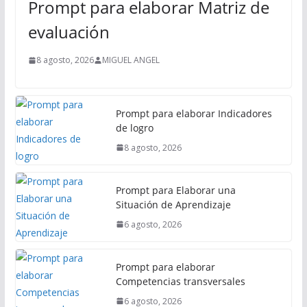
Prompt para elaborar Matriz de
c
i
evaluación
p
a
8 agosto, 2026
MIGUEL ANGEL
l
Prompt para elaborar Indicadores
de logro
8 agosto, 2026
Prompt para Elaborar una
Situación de Aprendizaje
6 agosto, 2026
Prompt para elaborar
Competencias transversales
6 agosto, 2026