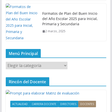
Formatos de Plan del Buen Inicio
del Año Escolar 2025 para Inicial,
Primaria y Secundaria
2 marzo, 2025
Menú Principal
M
e
n
Rincón del Docente
ú
P
r
i
ACTUALIDAD
CARRERA DOCENTE
DIRECTORES
DOCENTES
n