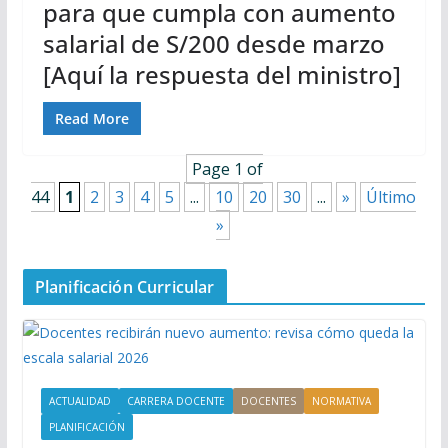
para que cumpla con aumento
salarial de S/200 desde marzo
[Aquí la respuesta del ministro]
Read More
Page 1 of
44
1
2
3
4
5
...
10
20
30
...
»
Último
»
Planificación Curricular
ACTUALIDAD
CARRERA DOCENTE
DOCENTES
NORMATIVA
PLANIFICACIÓN