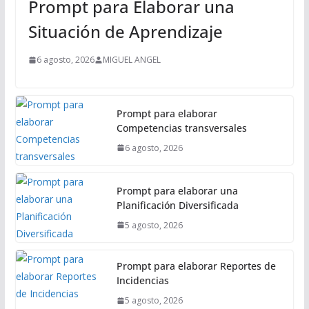
Prompt para Elaborar una
c
i
Situación de Aprendizaje
p
a
6 agosto, 2026
MIGUEL ANGEL
l
Prompt para elaborar
Competencias transversales
6 agosto, 2026
Prompt para elaborar una
Planificación Diversificada
5 agosto, 2026
Prompt para elaborar Reportes de
Incidencias
5 agosto, 2026