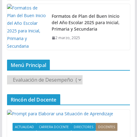
Formatos de Plan del Buen Inicio
del Año Escolar 2025 para Inicial,
Primaria y Secundaria
2 marzo, 2025
Menú Principal
M
e
n
Rincón del Docente
ú
P
r
i
ACTUALIDAD
CARRERA DOCENTE
DIRECTORES
DOCENTES
n