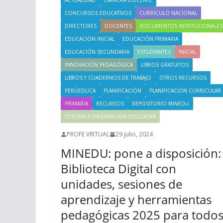
ACTUALIDAD
CARRERA DOCENTE
CONCURSOS EDUCATIVOS
CURRÍCULO NACIONAL
DIRECTORES
DOCENTES
DOCUMENTOS INSTITUCIONALES
EDUCACIÓN INICIAL
EDUCACIÓN PRIMARIA
EDUCACIÓN SECUNDARIA
ESTUDIANTES
INICIAL
INNOVACIÓN PEDAGÓGICA
LIBROS GRATUITOS
LIBROS Y CUADERNOS DE TRABAJO
OTROS RECURSOS
PERÚEDUCA
PLANIFICACIÓN
PLANIFICACIÓN CURRICULAR
PRIMARIA
RECURSOS
REPOSITORIO MINEDU
TUTORÍA Y ORIENTACIÓN EDUCATIVA
PROFE VIRTUAL
29 julio, 2024
MINEDU: pone a disposición:
Biblioteca Digital con
unidades, sesiones de
aprendizaje y herramientas
pedagógicas 2025 para todo