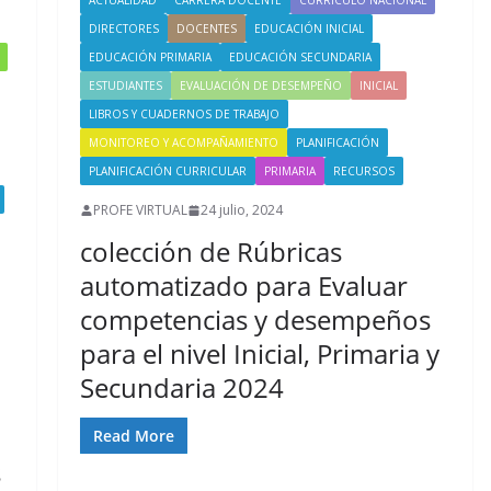
ACTUALIDAD
CARRERA DOCENTE
CURRÍCULO NACIONAL
DIRECTORES
DOCENTES
EDUCACIÓN INICIAL
EDUCACIÓN PRIMARIA
EDUCACIÓN SECUNDARIA
ESTUDIANTES
EVALUACIÓN DE DESEMPEÑO
INICIAL
LIBROS Y CUADERNOS DE TRABAJO
MONITOREO Y ACOMPAÑAMIENTO
PLANIFICACIÓN
PLANIFICACIÓN CURRICULAR
PRIMARIA
RECURSOS
PROFE VIRTUAL
24 julio, 2024
colección de Rúbricas
automatizado para Evaluar
competencias y desempeños
para el nivel Inicial, Primaria y
Secundaria 2024
Read More
s