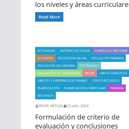
los niveles y áreas curriculare
Read More
ACTUALIDAD
ASCENSO DE ESCALA
CURRÍCULO NACIONAL
DOCENTES
EDUCACIÓN INICIAL
EDUCACIÓN PRIMARIA
EDUCACIÓN SECUNDARIA
ESTUDIANTES
EVALUACIÓN DE DESEMPEÑO
INICIAL
LIBROS GRATUITOS
LIBROS Y CUADERNOS DE TRABAJO
OTROS RECURSOS
PLANIFICACIÓN
PLANIFICACIÓN CURRICULAR
PRIMARIA
RECURSOS
PROFE VIRTUAL
23 julio, 2024
Formulación de criterio de
evaluación y conclusiones