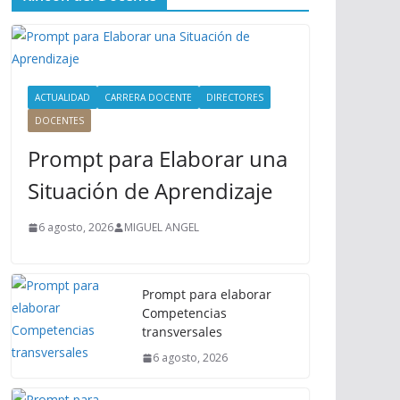
ú
P
r
i
n
ACTUALIDAD
CARRERA DOCENTE
DIRECTORES
c
DOCENTES
i
Prompt para Elaborar una
p
a
Situación de Aprendizaje
l
6 agosto, 2026
MIGUEL ANGEL
Prompt para elaborar
Competencias
transversales
6 agosto, 2026