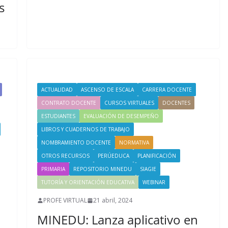
s
ACTUALIDAD
ASCENSO DE ESCALA
CARRERA DOCENTE
CONTRATO DOCENTE
CURSOS VIRTUALES
DOCENTES
ESTUDIANTES
EVALUACIÓN DE DESEMPEÑO
LIBROS Y CUADERNOS DE TRABAJO
NOMBRAMIENTO DOCENTE
NORMATIVA
OTROS RECURSOS
PERÚEDUCA
PLANIFICACIÓN
PRIMARIA
REPOSITORIO MINEDU
SIAGIE
TUTORÍA Y ORIENTACIÓN EDUCATIVA
WEBINAR
PROFE VIRTUAL
21 abril, 2024
MINEDU: Lanza aplicativo en