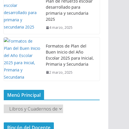
Plan de refuerzo escolar
desarrollado para
primaria y secundaria
2025
4 marzo, 2025
Formatos de Plan del
Buen Inicio del Año
Escolar 2025 para Inicial,
Primaria y Secundaria
2 marzo, 2025
Menú Principal
M
e
n
Rincón del Docente