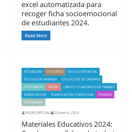
excel automatizada para
recoger ficha socioemocional
de estudiantes 2024.
Read More
ACTUALIDAD
DOCENTES
EDUCACIÓN INICIAL
EDUCACIÓN PRIMARIA
EDUCACIÓN SECUNDARIA
ESTUDIANTES
INICIAL
LIBROS Y CUADERNOS DE TRABAJO
PLANIFICACIÓN
PLANIFICACIÓN CURRICULAR
PRIMARIA
SECUNDARIA
PROFE VIRTUAL
23 enero, 2024
Materiales Educativos 2024: