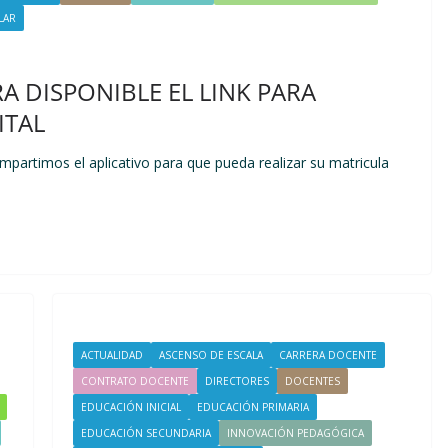
LAR
RA DISPONIBLE EL LINK PARA
ITAL
mpartimos el aplicativo para que pueda realizar su matricula
ACTUALIDAD
ASCENSO DE ESCALA
CARRERA DOCENTE
CONTRATO DOCENTE
DIRECTORES
DOCENTES
EDUCACIÓN INICIAL
EDUCACIÓN PRIMARIA
EDUCACIÓN SECUNDARIA
INNOVACIÓN PEDAGÓGICA