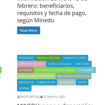
febrero: beneficiarios,
requisitos y fecha de pago,
según Minedu
Read More
ACTUALIDAD
APRENDO EN CASA
CARRERA DOCENTE
CONTRATO DOCENTE
CURSOS VIRTUALES
DIRECTORES
DOCENTES
DOCUMENTOS INSTITUCIONALES
ESTUDIANTES
EVALUACIÓN DE DESEMPEÑO
INNOVACIÓN PEDAGÓGICA
PERÚEDUCA
PLANIFICACIÓN
SECUNDARIA
SIFODS
WEBINAR
PROFE VIRTUAL
12 febrero, 2025