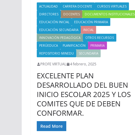
ACTUALIDAD
CARRERA DOCENTE
CURSOS VIRTUALES
DIRECTORES
DOCENTES
DOCUMENTOS INSTITUCIONALES
EDUCACIÓN INICIAL
EDUCACIÓN PRIMARIA
EDUCACIÓN SECUNDARIA
INICIAL
INNOVACIÓN PEDAGÓGICA
OTROS RECURSOS
PERÚEDUCA
PLANIFICACIÓN
PRIMARIA
REPOSITORIO MINEDU
SECUNDARIA
PROFE VIRTUAL
4 febrero, 2025
EXCELENTE PLAN
DESARROLLADO DEL BUEN
INICIO ESCOLAR 2025 Y LOS
COMITES QUE DE DEBEN
CONFORMAR.
Read More