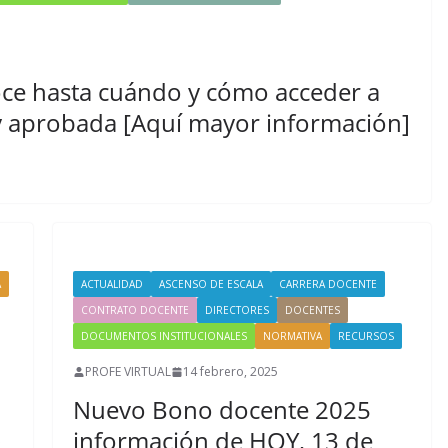
oce hasta cuándo y cómo acceder a
ey aprobada [Aquí mayor información]
A
ACTUALIDAD
ASCENSO DE ESCALA
CARRERA DOCENTE
CONTRATO DOCENTE
DIRECTORES
DOCENTES
DOCUMENTOS INSTITUCIONALES
NORMATIVA
RECURSOS
PROFE VIRTUAL
14 febrero, 2025
Nuevo Bono docente 2025
información de HOY, 13 de
s