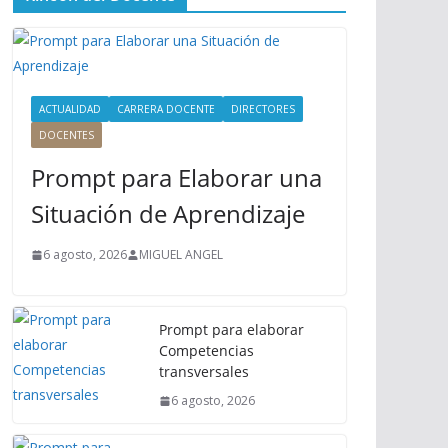
ú
P
r
i
n
ACTUALIDAD
CARRERA DOCENTE
DIRECTORES
c
DOCENTES
i
Prompt para Elaborar una
p
a
Situación de Aprendizaje
l
6 agosto, 2026
MIGUEL ANGEL
Prompt para elaborar
Competencias
transversales
6 agosto, 2026