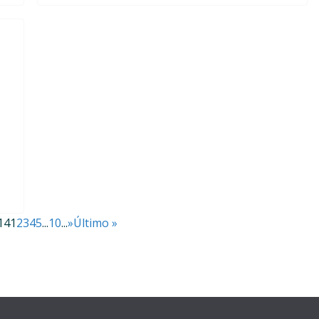
14
1
2
3
4
5
...
10
...
»
Último »