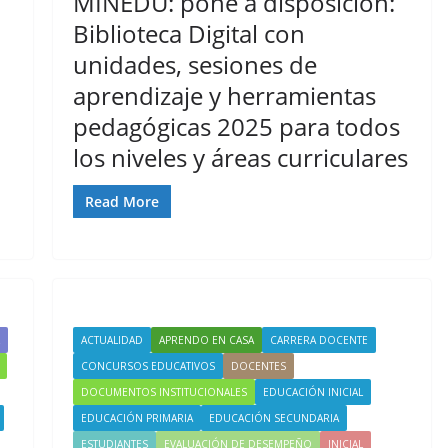
MINEDU: pone a disposición:
Biblioteca Digital con
unidades, sesiones de
aprendizaje y herramientas
pedagógicas 2025 para todos
los niveles y áreas curriculares
Read More
ACTUALIDAD
APRENDO EN CASA
CARRERA DOCENTE
CONCURSOS EDUCATIVOS
DOCENTES
DOCUMENTOS INSTITUCIONALES
EDUCACIÓN INICIAL
EDUCACIÓN PRIMARIA
EDUCACIÓN SECUNDARIA
ESTUDIANTES
EVALUACIÓN DE DESEMPEÑO
INICIAL