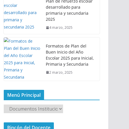
Plan de refuerzo escolar
desarrollado para
primaria y secundaria
2025
4 marzo, 2025
Formatos de Plan del
Buen Inicio del Año
Escolar 2025 para Inicial,
Primaria y Secundaria
2 marzo, 2025
Menú Principal
M
e
n
Rincón del Docente