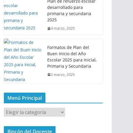
Plan de refuerzo escolar
desarrollado para
primaria y secundaria
2025
4 marzo, 2025
Formatos de Plan del
Buen Inicio del Año
Escolar 2025 para Inicial,
Primaria y Secundaria
2 marzo, 2025
Menú Principal
M
e
n
Rincón del Docente