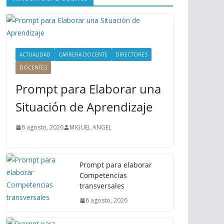
ú
P
r
i
n
ACTUALIDAD
CARRERA DOCENTE
DIRECTORES
c
DOCENTES
i
Prompt para Elaborar una
p
a
Situación de Aprendizaje
l
6 agosto, 2026
MIGUEL ANGEL
Prompt para elaborar
Competencias
transversales
6 agosto, 2026