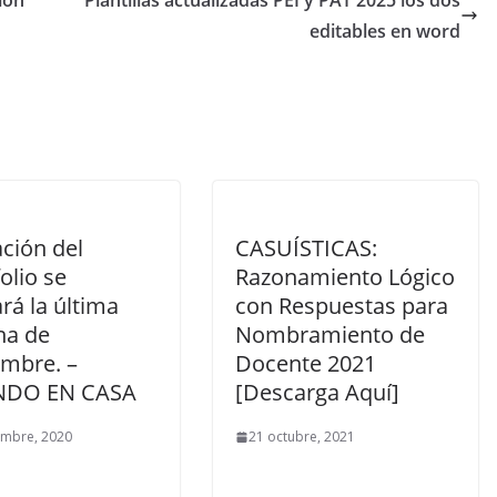
ión
Plantillas actualizadas PEI y PAT 2025 los dos
editables en word
ción del
CASUÍSTICAS:
olio se
Razonamiento Lógico
ará la última
con Respuestas para
a de
Nombramiento de
embre. –
Docente 2021
NDO EN CASA
[Descarga Aquí]
embre, 2020
21 octubre, 2021