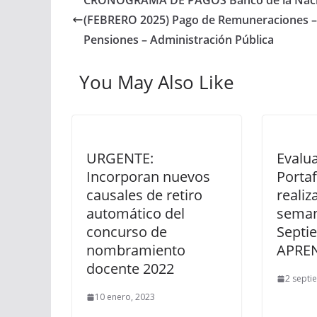
CRONOGRAMA DE PAGOS Banco de la Nac
(FEBRERO 2025) Pago de Remuneraciones –
Pensiones – Administración Pública
You May Also Like
URGENTE:
Evalua
Incorporan nuevos
Portaf
causales de retiro
realiz
automático del
seman
concurso de
Septi
nombramiento
APRE
docente 2022
2 septi
10 enero, 2023