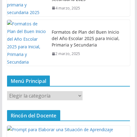
4 marzo, 2025
Formatos de Plan del Buen Inicio
del Año Escolar 2025 para Inicial,
Primaria y Secundaria
2 marzo, 2025
Menú Principal
M
e
n
Rincón del Docente
ú
P
r