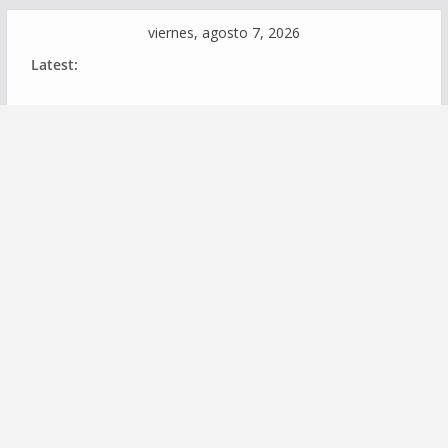
Skip
viernes, agosto 7, 2026
to
Latest:
content