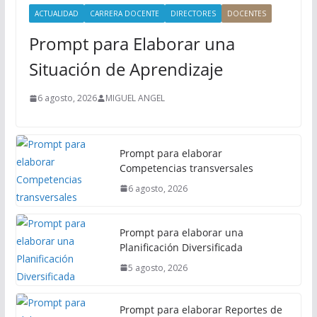
i
ACTUALIDAD
CARRERA DOCENTE
DIRECTORES
DOCENTES
n
Prompt para Elaborar una
c
i
Situación de Aprendizaje
p
a
6 agosto, 2026
MIGUEL ANGEL
l
Prompt para elaborar
Competencias transversales
6 agosto, 2026
Prompt para elaborar una
Planificación Diversificada
5 agosto, 2026
Prompt para elaborar Reportes de