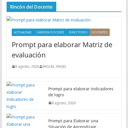
n
Rincón del Docente
ú
P
r
i
ACTUALIDAD
CARRERA DOCENTE
DIRECTORES
DOCENTES
n
Prompt para elaborar Matriz de
c
i
evaluación
p
a
8 agosto, 2026
MIGUEL ANGEL
l
Prompt para elaborar Indicadores
de logro
8 agosto, 2026
Prompt para Elaborar una
Situación de Aprendizaje