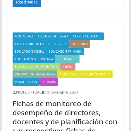
Read More
ACTUALIDAD
ASCENSO DE ESCALA
CARRERA DOCENTE
CURSOS VIRTUALES
DIRECTORES
DOCENTES
EDUCACIÓN INICIAL
EDUCACIÓN PRIMARIA
EDUCACIÓN SECUNDARIA
ESTUDIANTES
EVALUACIÓN DE DESEMPEÑO
INICIAL
INNOVACIÓN PEDAGÓGICA
MONITOREO Y ACOMPAÑAMIENTO
PLANIFICACIÓN
PRIMARIA
PROFE VIRTUAL
10 noviembre, 2024
Fichas de monitoreo de
desempeño de directores,
docentes y de planificación con
sus respectivos fichas de