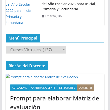
del Año Escolar 2025 para Inicial,
Primaria y Secundaria
2 marzo, 2025
Menú Principal
M
e
n
Rincón del Docente
ú
P
r
i
ACTUALIDAD
CARRERA DOCENTE
DIRECTORES
DOCENTES
n
Prompt para elaborar Matriz de
c
i
evaluación