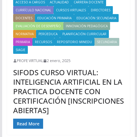
ACCESO A CARGOS
ACTUALIDAD
CARRERA DOCENTE
CURRÍCULO NACIONAL
CURSOS VIRTUALES
DIRECTORES
DOCENTES
EDUCACIÓN PRIMARIA
EDUCACIÓN SECUNDARIA
EVALUACIÓN DE DESEMPEÑO
INNOVACIÓN PEDAGÓGICA
NORMATIVA
PERÚEDUCA
PLANIFICACIÓN CURRICULAR
PRIMARIA
RECURSOS
REPOSITORIO MINEDU
SECUNDARIA
SIAGIE
PROFE VIRTUAL
2 enero, 2025
SIFODS CURSO VIRTUAL:
INTELIGENCIA ARTIFICIAL EN LA
PRACTICA DOCENTE CON
CERTIFICACIÓN [INSCRIPCIONES
ABIERTAS]
Read More