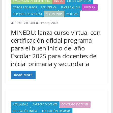
EVALUACIÓN DE DESEMPEÑO
INICIAL
LIBROS GRATUITOS
OTROS RECURSOS
PERÚEDUCA
PLANIFICACIÓN
PRIMARIA
REPOSITORIO MINEDU
SECUNDARIA
WEBINAR
PROFE VIRTUAL
2 enero, 2025
MINEDU: lanza curso virtual con
certificación oficial programa
para el buen inicio del año
Escolar 2025 para docentes de
inicial primaria y secundaria
Read More
ACTUALIDAD
CARRERA DOCENTE
CONTRATO DOCENTE
EDUCACIÓN INICIAL
EDUCACIÓN PRIMARIA