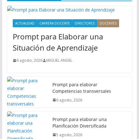
P
r
i
ACTUALIDAD
CARRERA DOCENTE
DIRECTORES
DOCENTES
n
Prompt para Elaborar una
c
i
Situación de Aprendizaje
p
a
6 agosto, 2026
MIGUEL ANGEL
l
Prompt para elaborar
Competencias transversales
6 agosto, 2026
Prompt para elaborar una
Planificación Diversificada
5 agosto, 2026