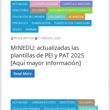
ACTUALIDAD
CONTRATO DOCENTE
CURRÍCULO NACIONAL
DIRECTORES
DOCENTES
DOCUMENTOS INSTITUCIONALES
EDUCACIÓN SECUNDARIA
ESTUDIANTES
NORMATIVA
PERÚEDUCA
PLANIFICACIÓN
PLANIFICACIÓN CURRICULAR
SIFODS
WEBINAR
PROFE VIRTUAL
11 febrero, 2025
MINEDU: actualizadas las
plantillas de PEI y PAT 2025
[Aquí mayor información]
Read More
ACTUALIDAD
CARRERA DOCENTE
DIRECTORES
DOCENTES
EDUCACIÓN PRIMARIA
EDUCACIÓN SECUNDARIA
ESTUDIANTES