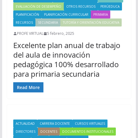
EVALUACIÓN DE DESEMPEÑO
OTROS RECURSOS
PERÚEDUCA
PLANIFICACIÓN
PLANIFICACIÓN CURRICULAR
PRIMARIA
RECURSOS
SECUNDARIA
TUTORÍA Y ORIENTACIÓN EDUCATIVA
PROFE VIRTUAL
5 febrero, 2025
Excelente plan anual de trabajo
del aula de innovación
pedagógica 100% desarrollado
para primaria secundaria
Read More
ACTUALIDAD
CARRERA DOCENTE
CURSOS VIRTUALES
DIRECTORES
DOCENTES
DOCUMENTOS INSTITUCIONALES