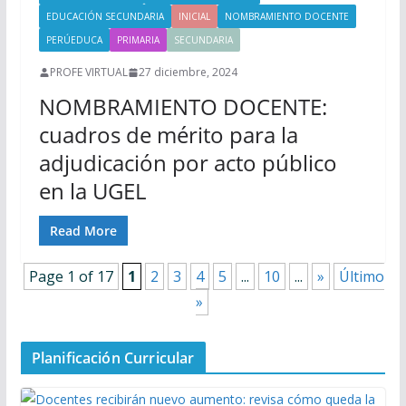
EDUCACIÓN SECUNDARIA
INICIAL
NOMBRAMIENTO DOCENTE
PERÚEDUCA
PRIMARIA
SECUNDARIA
PROFE VIRTUAL
27 diciembre, 2024
NOMBRAMIENTO DOCENTE:
cuadros de mérito para la
adjudicación por acto público
en la UGEL
Read More
Page 1 of 17
1
2
3
4
5
...
10
...
»
Último
»
Planificación Curricular