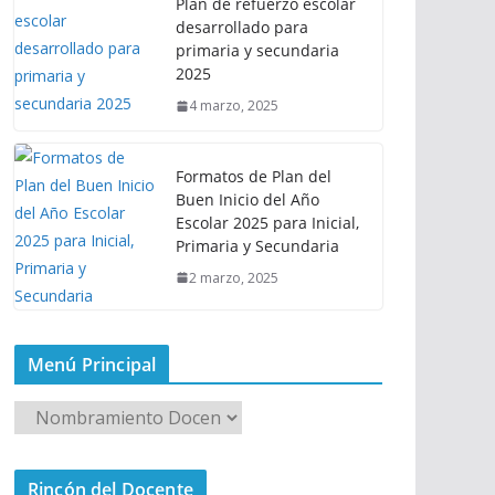
Plan de refuerzo escolar
desarrollado para
primaria y secundaria
2025
4 marzo, 2025
Formatos de Plan del
Buen Inicio del Año
Escolar 2025 para Inicial,
Primaria y Secundaria
2 marzo, 2025
Menú Principal
M
e
n
Rincón del Docente