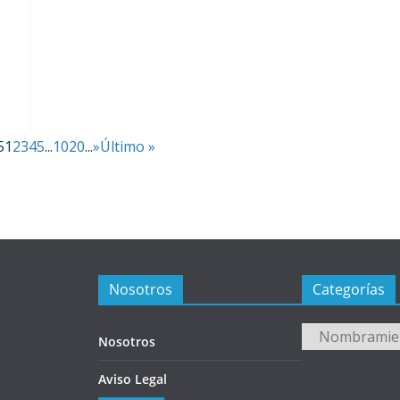
a
5
1
2
3
4
5
...
10
20
...
»
Último »
Nosotros
Categorías
Categorías
Nosotros
Aviso Legal