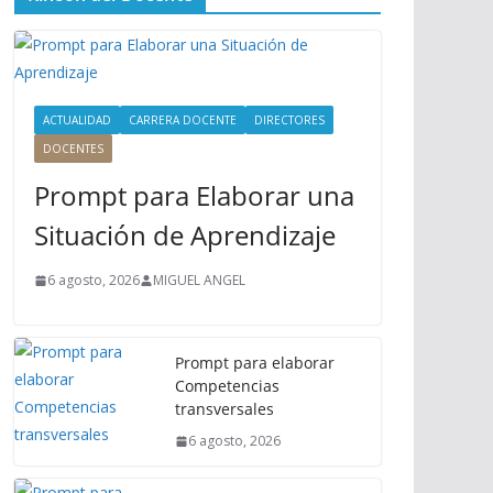
ú
P
r
i
n
ACTUALIDAD
CARRERA DOCENTE
DIRECTORES
c
DOCENTES
i
Prompt para Elaborar una
p
a
Situación de Aprendizaje
l
6 agosto, 2026
MIGUEL ANGEL
Prompt para elaborar
Competencias
transversales
6 agosto, 2026