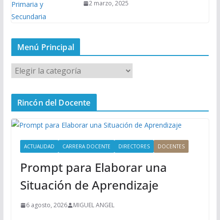
2 marzo, 2025
Menú Principal
M
e
n
Rincón del Docente
ú
P
r
i
ACTUALIDAD
CARRERA DOCENTE
DIRECTORES
DOCENTES
n
Prompt para Elaborar una
c
i
Situación de Aprendizaje
p
a
6 agosto, 2026
MIGUEL ANGEL
l