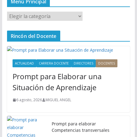
Menú Principal
M
e
n
Rincón del Docente
ú
P
r
i
ACTUALIDAD
CARRERA DOCENTE
DIRECTORES
DOCENTES
n
Prompt para Elaborar una
c
i
Situación de Aprendizaje
p
a
6 agosto, 2026
MIGUEL ANGEL
l
Prompt para elaborar
Competencias transversales