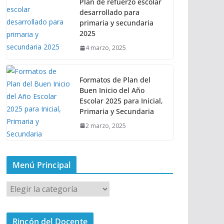
Plan de refuerzo escolar
desarrollado para
primaria y secundaria
2025
4 marzo, 2025
Formatos de Plan del
Buen Inicio del Año
Escolar 2025 para Inicial,
Primaria y Secundaria
2 marzo, 2025
Menú Principal
M
e
n
Rincón del Docente