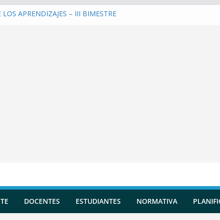
LOS APRENDIZAJES – III BIMESTRE
una Planificación Diversificada
 Reportes de Incidencias
 Evaluaciones Formativas
 y entrenar a la IA en tu Asistente
TE
DOCENTES
ESTUDIANTES
NORMATIVA
PLANIF