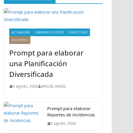
ú
P
r
i
n
ACTUALIDAD
CARRERA DOCENTE
DIRECTORES
c
DOCENTES
i
Prompt para elaborar
p
a
una Planificación
l
Diversificada
5 agosto, 2026
MIGUEL ANGEL
Prompt para elaborar
Reportes de Incidencias
5 agosto, 2026