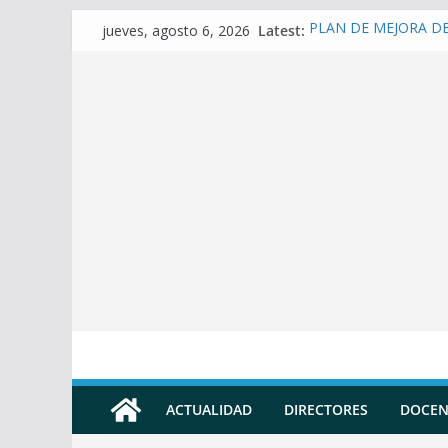
Skip
Latest:
PLAN DE MEJORA DE 
jueves, agosto 6, 2026
to
(SECUNDARIA)
Prompt para elaborar 
content
Prompt para elaborar
Prompt para elaborar
Prompt para convertir
Docente
ACTUALIDAD
DIRECTORES
DOCEN