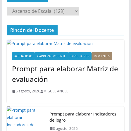
M
e
n
Rincón del Docente
ú
P
r
i
ACTUALIDAD
CARRERA DOCENTE
DIRECTORES
DOCENTES
n
Prompt para elaborar Matriz de
c
i
evaluación
p
a
8 agosto, 2026
MIGUEL ANGEL
l
Prompt para elaborar Indicadores
de logro
8 agosto, 2026