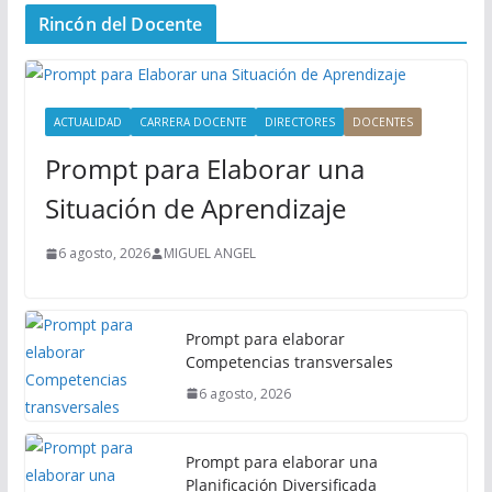
n
Rincón del Docente
ú
P
r
i
ACTUALIDAD
CARRERA DOCENTE
DIRECTORES
DOCENTES
n
Prompt para Elaborar una
c
i
Situación de Aprendizaje
p
a
6 agosto, 2026
MIGUEL ANGEL
l
Prompt para elaborar
Competencias transversales
6 agosto, 2026
Prompt para elaborar una
Planificación Diversificada