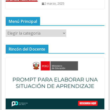
2 marzo, 2025
Menú Principal
M
e
n
Rincón del Docente
ú
P
r
i
n
c
i
p
a
l