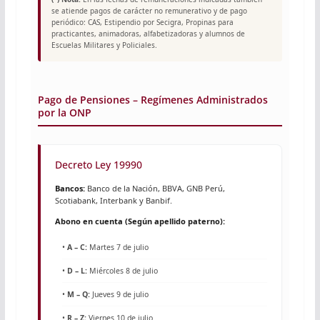
se atiende pagos de carácter no remunerativo y de pago
periódico: CAS, Estipendio por Secigra, Propinas para
practicantes, animadoras, alfabetizadoras y alumnos de
Escuelas Militares y Policiales.
Pago de Pensiones – Regímenes Administrados
por la ONP
Decreto Ley 19990
Bancos:
Banco de la Nación, BBVA, GNB Perú,
Scotiabank, Interbank y Banbif.
Abono en cuenta (Según apellido paterno):
•
A – C:
Martes 7 de julio
•
D – L:
Miércoles 8 de julio
•
M – Q:
Jueves 9 de julio
•
R – Z:
Viernes 10 de julio