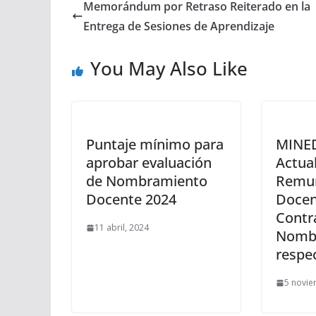
Memorándum por Retraso Reiterado en la
Entrega de Sesiones de Aprendizaje
You May Also Like
Puntaje mínimo para
MINED
aprobar evaluación
Actua
de Nombramiento
Remun
Docente 2024
Docen
Contr
11 abril, 2024
Nomb
respe
5 novie