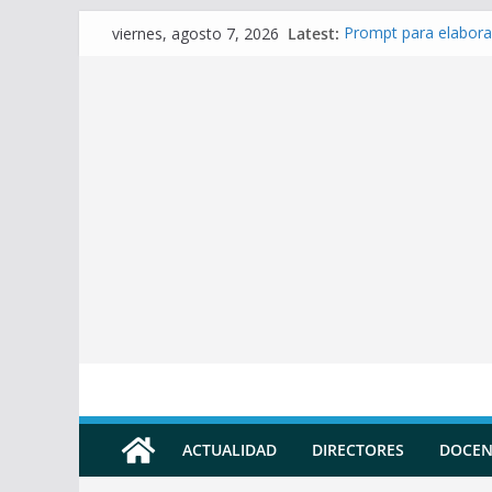
Skip
Latest:
Prompt para elabora
viernes, agosto 7, 2026
to
Prompt para Elabora
Prompt para elabora
content
Prompt para elaborar
Prompt para elabora
ACTUALIDAD
DIRECTORES
DOCEN