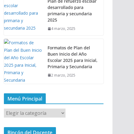
Plan de refuerzo escolar
desarrollado para
primaria y secundaria
2025
4 marzo, 2025
Formatos de Plan del
Buen Inicio del Año
Escolar 2025 para Inicial,
Primaria y Secundaria
2 marzo, 2025
Menú Principal
M
e
n
Rincón del Docente