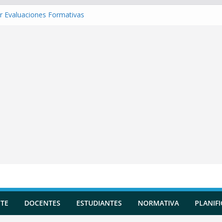
r Evaluaciones Formativas
r una Situación de Aprendizaje
r Competencias transversales
 una Planificación Diversificada
r Reportes de Incidencias
TE
DOCENTES
ESTUDIANTES
NORMATIVA
PLANIF