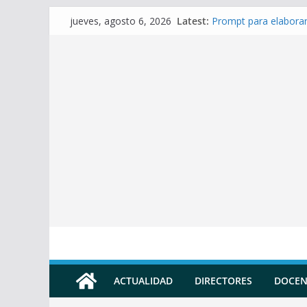
Skip
Latest:
Prompt para elaborar
jueves, agosto 6, 2026
to
Prompt para Elaborar
Prompt para elabora
content
Prompt para elaborar 
Prompt para elaborar
ACTUALIDAD
DIRECTORES
DOCEN