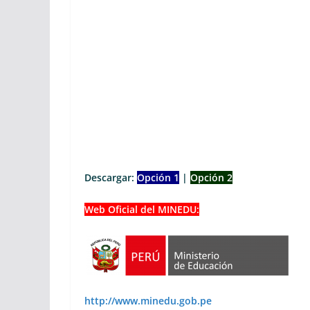
Descargar:
Opción 1
|
Opción 2
Web Oficial del MINEDU:
http://www.minedu.gob.pe