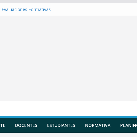
 Evaluaciones Formativas
 una Situación de Aprendizaje
r Competencias transversales
una Planificación Diversificada
 Reportes de Incidencias
TE
DOCENTES
ESTUDIANTES
NORMATIVA
PLANIF