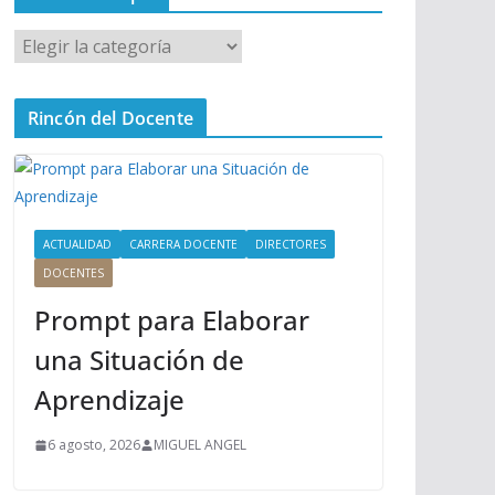
M
e
n
Rincón del Docente
ú
P
r
i
n
ACTUALIDAD
CARRERA DOCENTE
DIRECTORES
c
DOCENTES
i
Prompt para Elaborar
p
a
una Situación de
l
Aprendizaje
6 agosto, 2026
MIGUEL ANGEL