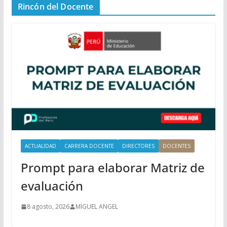
Rincón del Docente
ú
P
r
i
n
c
i
p
a
l
ACTUALIDAD
CARRERA DOCENTE
DIRECTORES
DOCENTES
Prompt para elaborar Matriz de
evaluación
8 agosto, 2026
MIGUEL ANGEL