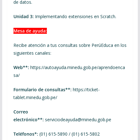
de datos.
Unidad 3:
Implementando extensiones en Scratch.
Mesa de ayuda:
Recibe atención a tus consultas sobre PerúEduca en los
siguientes canales:
Web**:
https://autoayuda.minedu.gob.pe/aprendoenca
sa/
Formulario de consultas**:
https://ticket-
tablet.minedu.gob.pe/
Correo
electrónico**:
serviciodeayuda@minedu.gob.pe
Teléfonos*:
(01) 615-5890 / (01) 615-5802