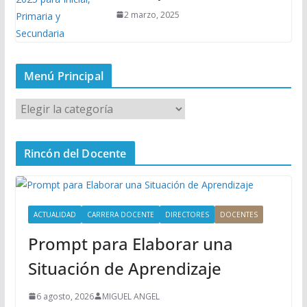
2 marzo, 2025
Menú Principal
M
e
n
Rincón del Docente
ú
P
r
i
ACTUALIDAD
CARRERA DOCENTE
DIRECTORES
DOCENTES
n
Prompt para Elaborar una
c
i
Situación de Aprendizaje
p
a
6 agosto, 2026
MIGUEL ANGEL