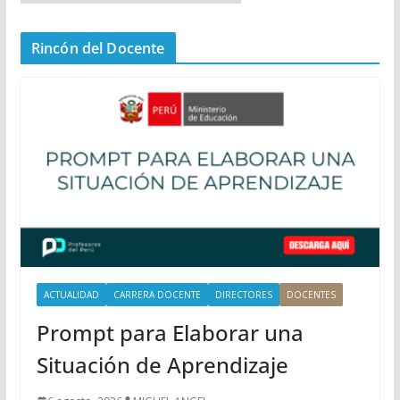
e
n
Rincón del Docente
ú
P
r
i
n
c
i
p
a
l
ACTUALIDAD
CARRERA DOCENTE
DIRECTORES
DOCENTES
Prompt para Elaborar una
Situación de Aprendizaje