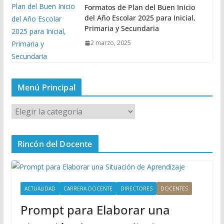
Formatos de Plan del Buen Inicio
del Año Escolar 2025 para Inicial,
Primaria y Secundaria
2 marzo, 2025
Menú Principal
M
e
n
Rincón del Docente
ú
P
r
i
ACTUALIDAD
CARRERA DOCENTE
DIRECTORES
DOCENTES
n
Prompt para Elaborar una
c
i