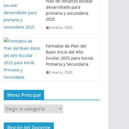
Plan de refuerzo escolar
desarrollado para
primaria y secundaria
2025
4 marzo, 2025
Formatos de Plan del
Buen Inicio del Año
Escolar 2025 para Inicial,
Primaria y Secundaria
2 marzo, 2025
Menú Principal
M
e
n
Rincón del Docente