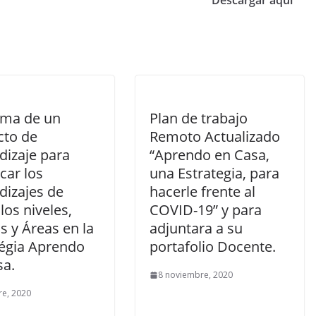
Descargar aquí
ma de un
Plan de trabajo
cto de
Remoto Actualizado
dizaje para
“Aprendo en Casa,
icar los
una Estrategia, para
dizajes de
hacerle frente al
los niveles,
COVID-19” y para
 y Áreas en la
adjuntara a su
tégia Aprendo
portafolio Docente.
sa.
8 noviembre, 2020
re, 2020