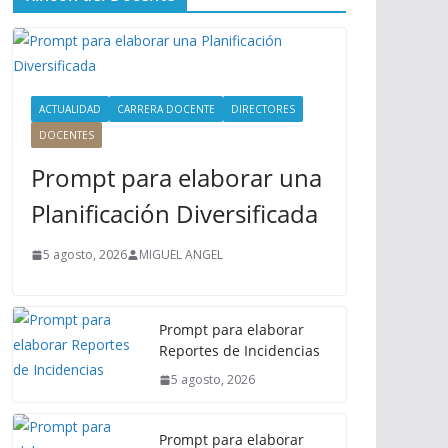
ú
P
r
i
n
ACTUALIDAD
CARRERA DOCENTE
DIRECTORES
c
DOCENTES
i
Prompt para elaborar una
p
a
Planificación Diversificada
l
5 agosto, 2026
MIGUEL ANGEL
Prompt para elaborar
Reportes de Incidencias
5 agosto, 2026
Prompt para elaborar