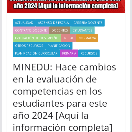
ACTUALIDAD
ASCENSO DE ESCALA
CARRERA DOCENTE
CONTRATO DOCENTE
DOCENTES
ESTUDIANTES
EVALUACIÓN DE DESEMPEÑO
INICIAL
NORMATIVA
OTROS RECURSOS
PLANIFICACIÓN
PLANIFICACIÓN CURRICULAR
PRIMARIA
RECURSOS
MINEDU: Hace cambios
en la evaluación de
competencias en los
estudiantes para este
año 2024 [Aquí la
información completa]