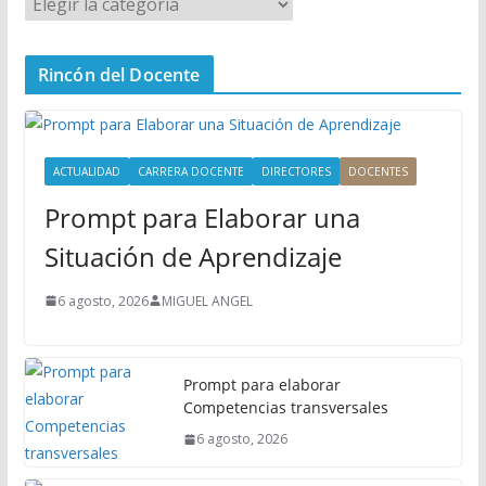
M
e
n
Rincón del Docente
ú
P
r
i
ACTUALIDAD
CARRERA DOCENTE
DIRECTORES
DOCENTES
n
Prompt para Elaborar una
c
i
Situación de Aprendizaje
p
a
6 agosto, 2026
MIGUEL ANGEL
l
Prompt para elaborar
Competencias transversales
6 agosto, 2026