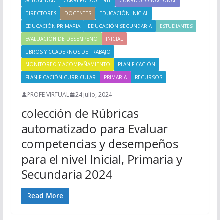
ACTUALIDAD
CARRERA DOCENTE
CURRÍCULO NACIONAL
DIRECTORES
DOCENTES
EDUCACIÓN INICIAL
EDUCACIÓN PRIMARIA
EDUCACIÓN SECUNDARIA
ESTUDIANTES
EVALUACIÓN DE DESEMPEÑO
INICIAL
LIBROS Y CUADERNOS DE TRABAJO
MONITOREO Y ACOMPAÑAMIENTO
PLANIFICACIÓN
PLANIFICACIÓN CURRICULAR
PRIMARIA
RECURSOS
PROFE VIRTUAL
24 julio, 2024
colección de Rúbricas
automatizado para Evaluar
competencias y desempeños
para el nivel Inicial, Primaria y
Secundaria 2024
Read More