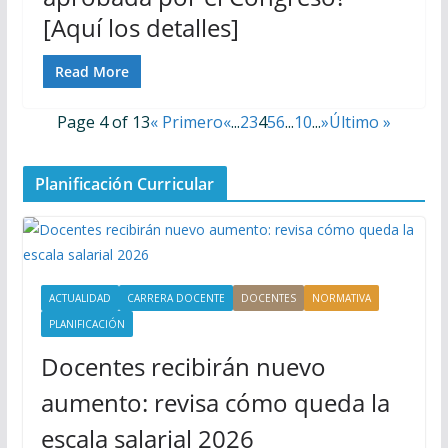
[Aquí los detalles]
Read More
Page 4 of 13
« Primero
«
...
2
3
4
5
6
...
10
...
»
Último »
Planificación Curricular
ACTUALIDAD
CARRERA DOCENTE
DOCENTES
NORMATIVA
PLANIFICACIÓN
Docentes recibirán nuevo
aumento: revisa cómo queda la
escala salarial 2026