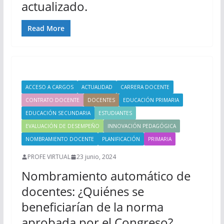
actualizado.
Read More
ACCESO A CARGOS
ACTUALIDAD
CARRERA DOCENTE
CONTRATO DOCENTE
DOCENTES
EDUCACIÓN PRIMARIA
EDUCACIÓN SECUNDARIA
ESTUDIANTES
EVALUACIÓN DE DESEMPEÑO
INNOVACIÓN PEDAGÓGICA
NOMBRAMIENTO DOCENTE
PLANIFICACIÓN
PRIMARIA
PROFE VIRTUAL
23 junio, 2024
Nombramiento automático de
docentes: ¿Quiénes se
beneficiarían de la norma
aprobada por el Congreso?