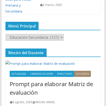
2 marzo, 2025
Menú Principal
M
e
n
Rincón del Docente
ú
P
r
i
ACTUALIDAD
CARRERA DOCENTE
DIRECTORES
DOCENTES
n
Prompt para elaborar Matriz de
c
i
evaluación
p
a
8 agosto, 2026
MIGUEL ANGEL