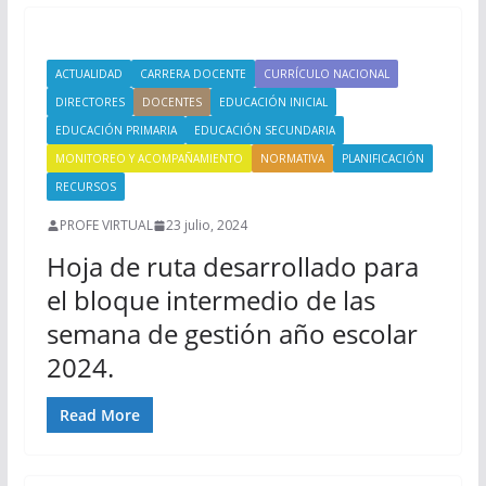
ACTUALIDAD
CARRERA DOCENTE
CURRÍCULO NACIONAL
DIRECTORES
DOCENTES
EDUCACIÓN INICIAL
EDUCACIÓN PRIMARIA
EDUCACIÓN SECUNDARIA
MONITOREO Y ACOMPAÑAMIENTO
NORMATIVA
PLANIFICACIÓN
RECURSOS
PROFE VIRTUAL
23 julio, 2024
Hoja de ruta desarrollado para
el bloque intermedio de las
semana de gestión año escolar
2024.
Read More