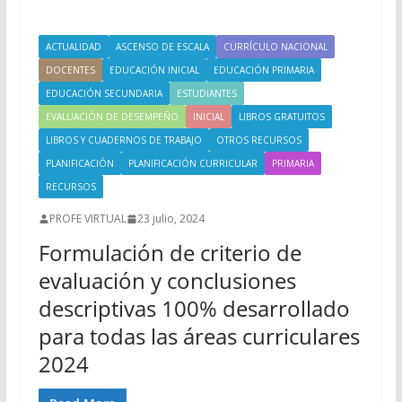
ACTUALIDAD
ASCENSO DE ESCALA
CURRÍCULO NACIONAL
DOCENTES
EDUCACIÓN INICIAL
EDUCACIÓN PRIMARIA
EDUCACIÓN SECUNDARIA
ESTUDIANTES
EVALUACIÓN DE DESEMPEÑO
INICIAL
LIBROS GRATUITOS
LIBROS Y CUADERNOS DE TRABAJO
OTROS RECURSOS
PLANIFICACIÓN
PLANIFICACIÓN CURRICULAR
PRIMARIA
RECURSOS
PROFE VIRTUAL
23 julio, 2024
Formulación de criterio de
evaluación y conclusiones
descriptivas 100% desarrollado
para todas las áreas curriculares
2024