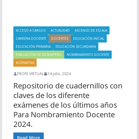
ACCESO A CARGOS
ACTUALIDAD
ASCENSO DE ESCALA
CARRERA DOCENTE
DOCENTES
EDUCACIÓN INICIAL
EDUCACIÓN PRIMARIA
EDUCACIÓN SECUNDARIA
EVALUACIÓN DE DESEMPEÑO
NOMBRAMIENTO DOCENTE
NORMATIVA
PROFE VIRTUAL
14 julio, 2024
Repositorio de cuadernillos con
claves de los diferente
exámenes de los últimos años
Para Nombramiento Docente
2024.
Read More