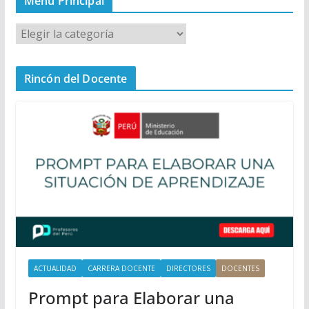
Menú Principal
M
e
n
Rincón del Docente
ú
P
r
i
n
c
i
p
a
l
ACTUALIDAD
CARRERA DOCENTE
DIRECTORES
DOCENTES
Prompt para Elaborar una