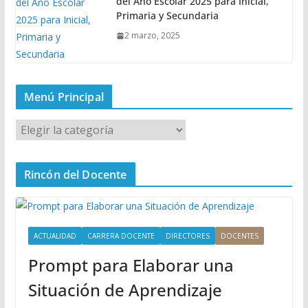
del Año Escolar 2025 para Inicial,
Primaria y Secundaria
2 marzo, 2025
Menú Principal
M
e
n
Rincón del Docente
ú
P
r
i
ACTUALIDAD
CARRERA DOCENTE
DIRECTORES
DOCENTES
n
Prompt para Elaborar una
c
i
Situación de Aprendizaje
p