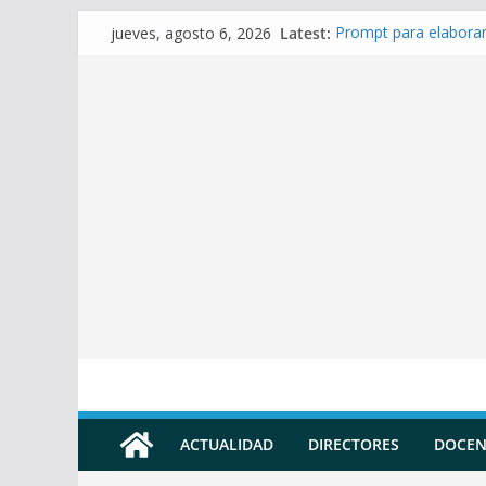
Skip
Latest:
Prompt para elaborar
jueves, agosto 6, 2026
to
Prompt para Elaborar
Prompt para elabora
content
Prompt para elaborar 
Prompt para elaborar
ACTUALIDAD
DIRECTORES
DOCEN