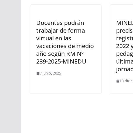
Docentes podrán
MINED
trabajar de forma
precis
virtual en las
regist
vacaciones de medio
2022 
año según RM Nº
pedag
239-2025-MINEDU
últim
jorna
7 junio, 2025
13 dici