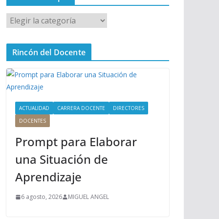
M
e
n
Rincón del Docente
ú
P
r
i
n
ACTUALIDAD
CARRERA DOCENTE
DIRECTORES
c
DOCENTES
i
Prompt para Elaborar
p
a
una Situación de
l
Aprendizaje
6 agosto, 2026
MIGUEL ANGEL