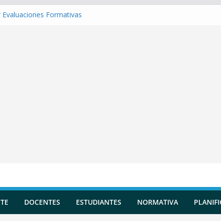
 Evaluaciones Formativas
 una Situación de Aprendizaje
r Competencias transversales
una Planificación Diversificada
 Reportes de Incidencias
TE
DOCENTES
ESTUDIANTES
NORMATIVA
PLANIF