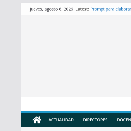
Skip
Latest:
Prompt para elaborar
jueves, agosto 6, 2026
to
Prompt para Elaborar
Prompt para elabora
content
Prompt para elaborar 
Prompt para elaborar
ACTUALIDAD
DIRECTORES
DOCEN