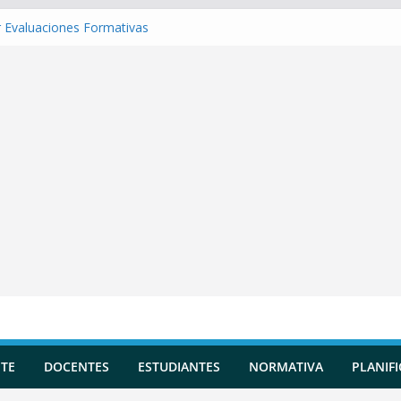
 Evaluaciones Formativas
 una Situación de Aprendizaje
r Competencias transversales
una Planificación Diversificada
 Reportes de Incidencias
TE
DOCENTES
ESTUDIANTES
NORMATIVA
PLANIF