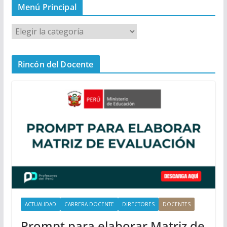
Menú Principal
M
e
n
Rincón del Docente
ú
P
r
i
n
c
i
p
a
l
ACTUALIDAD
CARRERA DOCENTE
DIRECTORES
DOCENTES
Prompt para elaborar Matriz de