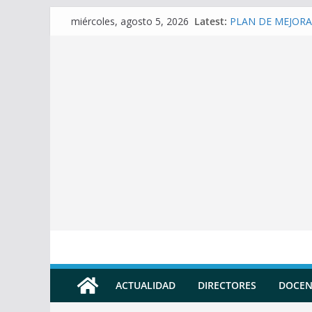
Skip
Latest:
PLAN DE MEJORA 
miércoles, agosto 5, 2026
to
(SECUNDARIA)
Prompt para elabor
content
Prompt para elabo
Prompt para elabo
Prompt para conver
Docente
ACTUALIDAD
DIRECTORES
DOCEN