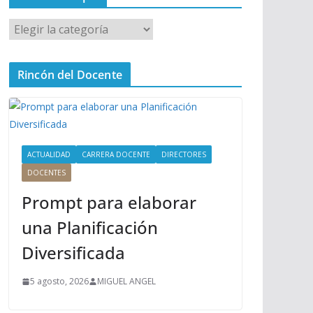
M
e
n
Rincón del Docente
ú
P
r
i
n
ACTUALIDAD
CARRERA DOCENTE
DIRECTORES
c
DOCENTES
i
Prompt para elaborar
p
a
una Planificación
l
Diversificada
5 agosto, 2026
MIGUEL ANGEL