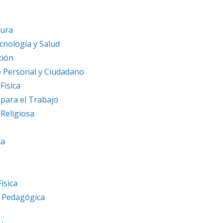
tura
cnología y Salud
ción
o Personal y Ciudadano
Física
para el Trabajo
Religiosa
ca
ísica
n Pedagógica