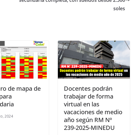
secundaria completa, con sueldos desde 2.500
soles
tro de mapa de
Docentes podrán
 para
trabajar de forma
daria
virtual en las
vacaciones de medio
o, 2024
año según RM Nº
239-2025-MINEDU