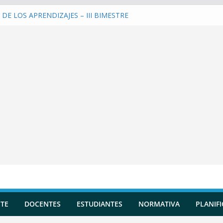
DE LOS APRENDIZAJES – III BIMESTRE
ar una Planificación Diversificada
rar Reportes de Incidencias
rar Evaluaciones Formativas
tir y entrenar a la IA en tu Asistente
TE
DOCENTES
ESTUDIANTES
NORMATIVA
PLANIF