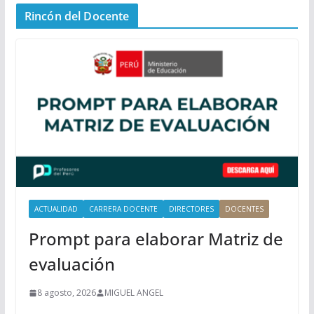
n
Rincón del Docente
ú
P
r
i
n
c
i
p
a
l
ACTUALIDAD
CARRERA DOCENTE
DIRECTORES
DOCENTES
Prompt para elaborar Matriz de
evaluación
8 agosto, 2026
MIGUEL ANGEL