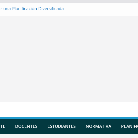
 una Planificación Diversificada
r Matriz de evaluación
r Indicadores de logro
r una Situación de Aprendizaje
r Competencias transversales
TE
DOCENTES
ESTUDIANTES
NORMATIVA
PLANIF