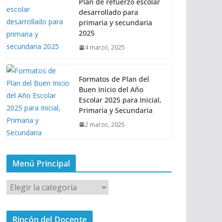
Plan de refuerzo escolar
desarrollado para
primaria y secundaria
2025
4 marzo, 2025
Formatos de Plan del
Buen Inicio del Año
Escolar 2025 para Inicial,
Primaria y Secundaria
2 marzo, 2025
Menú Principal
M
e
n
Rincón del Docente