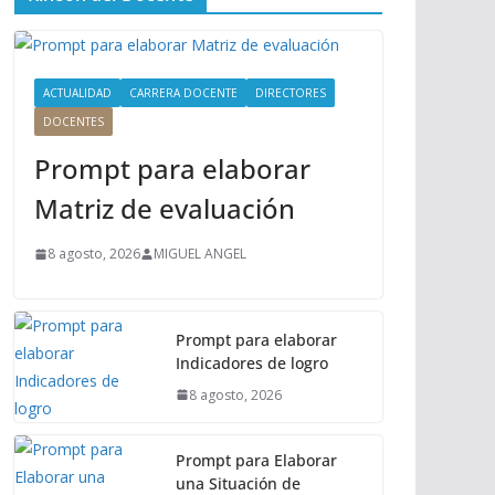
ú
P
r
i
ACTUALIDAD
CARRERA DOCENTE
DIRECTORES
n
DOCENTES
c
Prompt para elaborar
i
p
Matriz de evaluación
a
l
8 agosto, 2026
MIGUEL ANGEL
Prompt para elaborar
Indicadores de logro
8 agosto, 2026
Prompt para Elaborar
una Situación de