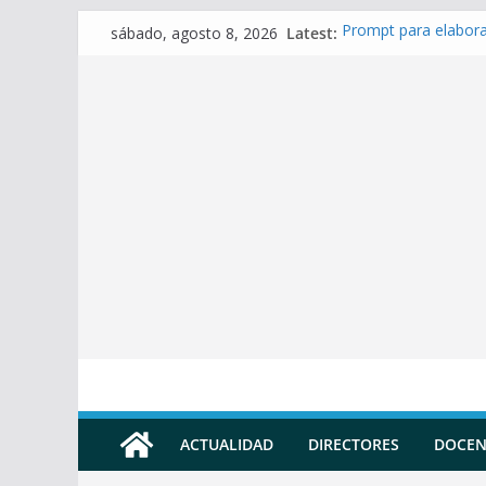
Skip
Latest:
Prompt para elaborar
sábado, agosto 8, 2026
to
Prompt para elabora
Prompt para elabora
content
Prompt para Elabora
Prompt para elabora
ACTUALIDAD
DIRECTORES
DOCEN