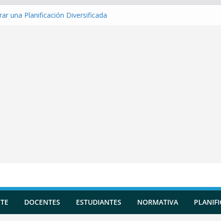
ar una Planificación Diversificada
ar Matriz de evaluación
ar Indicadores de logro
ar una Situación de Aprendizaje
rar Competencias transversales
TE
DOCENTES
ESTUDIANTES
NORMATIVA
PLANIF