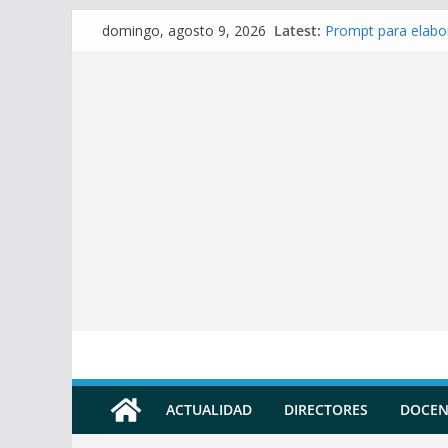
Skip
Latest:
Prompt para elabor
domingo, agosto 9, 2026
to
Prompt para elabor
Prompt para elabor
content
Prompt para Elabor
Prompt para elabo
ACTUALIDAD
DIRECTORES
DOCEN