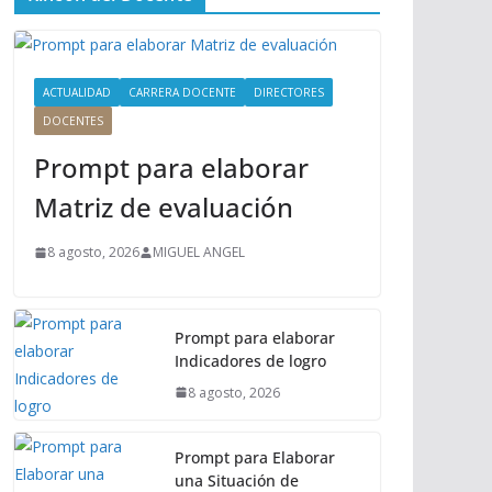
ú
P
r
i
ACTUALIDAD
CARRERA DOCENTE
DIRECTORES
n
DOCENTES
c
Prompt para elaborar
i
p
Matriz de evaluación
a
l
8 agosto, 2026
MIGUEL ANGEL
Prompt para elaborar
Indicadores de logro
8 agosto, 2026
Prompt para Elaborar
una Situación de