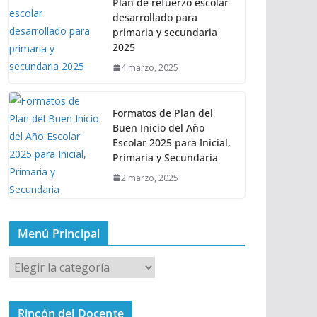
Plan de refuerzo escolar
desarrollado para
primaria y secundaria
2025
4 marzo, 2025
Formatos de Plan del
Buen Inicio del Año
Escolar 2025 para Inicial,
Primaria y Secundaria
2 marzo, 2025
Menú Principal
M
e
n
Rincón del Docente