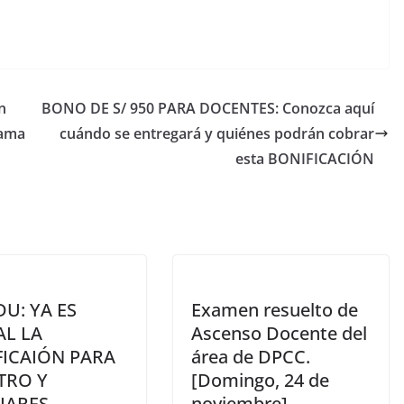
n
BONO DE S/ 950 PARA DOCENTES: Conozca aquí
rama
cuándo se entregará y quiénes podrán cobrar
esta BONIFICACIÓN
U: YA ES
Examen resuelto de
AL LA
Ascenso Docente del
FICAIÓN PARA
área de DPCC.
TRO Y
[Domingo, 24 de
IARES
noviembre]