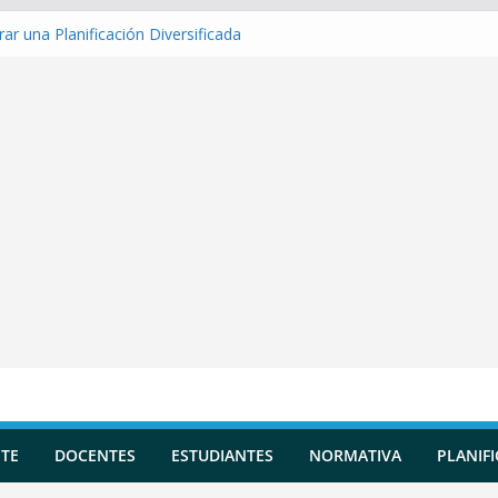
ar una Planificación Diversificada
ar Matriz de evaluación
ar Indicadores de logro
ar una Situación de Aprendizaje
rar Competencias transversales
TE
DOCENTES
ESTUDIANTES
NORMATIVA
PLANIF