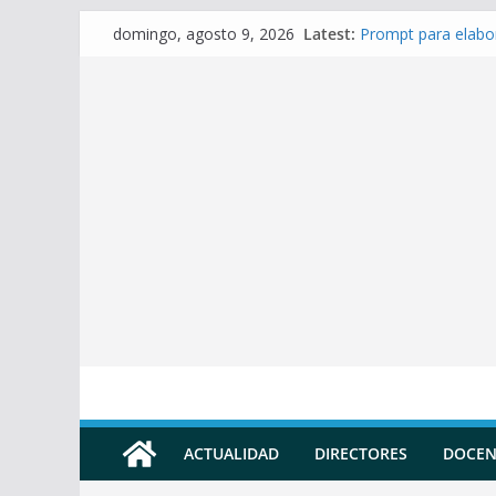
Skip
Latest:
Prompt para elabor
domingo, agosto 9, 2026
to
Prompt para elabor
Prompt para elabor
content
Prompt para Elabor
Prompt para elabo
ACTUALIDAD
DIRECTORES
DOCEN