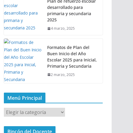
Plan de refuerzo escolar
desarrollado para
primaria y secundaria
2025
4 marzo, 2025
Formatos de Plan del
Buen Inicio del Año
Escolar 2025 para Inicial,
Primaria y Secundaria
2 marzo, 2025
Menú Principal
M
e
n
Rincón del Docente