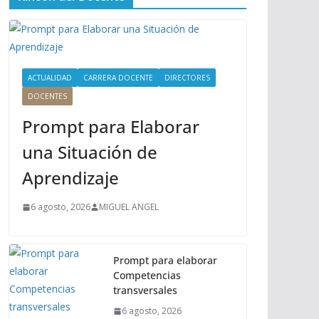
ú
P
r
i
n
ACTUALIDAD
CARRERA DOCENTE
DIRECTORES
c
DOCENTES
i
Prompt para Elaborar
p
a
una Situación de
l
Aprendizaje
6 agosto, 2026
MIGUEL ANGEL
Prompt para elaborar
Competencias
transversales
6 agosto, 2026