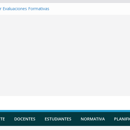
r Evaluaciones Formativas
r una Situación de Aprendizaje
r Competencias transversales
 una Planificación Diversificada
r Reportes de Incidencias
TE
DOCENTES
ESTUDIANTES
NORMATIVA
PLANIF