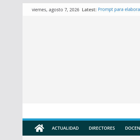
Skip
Latest:
Prompt para elabora
viernes, agosto 7, 2026
to
Prompt para Elabora
Prompt para elabora
content
Prompt para elaborar
Prompt para elabora
ACTUALIDAD
DIRECTORES
DOCEN