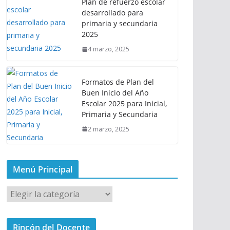
Plan de refuerzo escolar
desarrollado para
primaria y secundaria
2025
4 marzo, 2025
Formatos de Plan del
Buen Inicio del Año
Escolar 2025 para Inicial,
Primaria y Secundaria
2 marzo, 2025
Menú Principal
M
e
n
Rincón del Docente