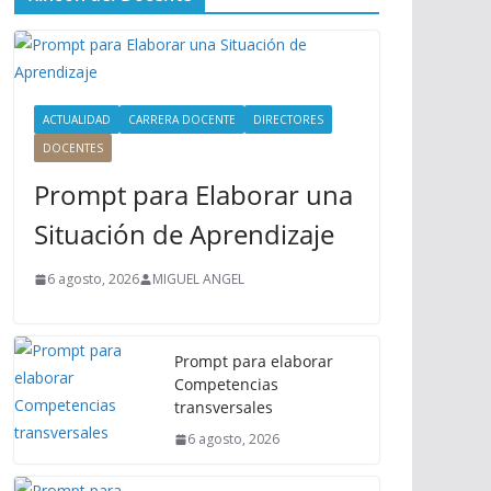
ú
P
r
i
n
ACTUALIDAD
CARRERA DOCENTE
DIRECTORES
c
DOCENTES
i
Prompt para Elaborar una
p
a
Situación de Aprendizaje
l
6 agosto, 2026
MIGUEL ANGEL
Prompt para elaborar
Competencias
transversales
6 agosto, 2026