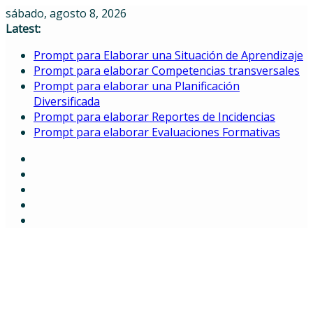
Skip
sábado, agosto 8, 2026
to
Latest:
content
Prompt para Elaborar una Situación de Aprendizaje
Prompt para elaborar Competencias transversales
Prompt para elaborar una Planificación
Diversificada
Prompt para elaborar Reportes de Incidencias
Prompt para elaborar Evaluaciones Formativas