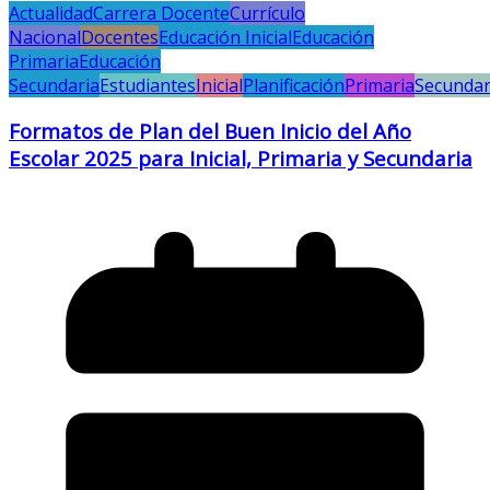
Actualidad
Carrera Docente
Currículo
Nacional
Docentes
Educación Inicial
Educación
Primaria
Educación
Secundaria
Estudiantes
Inicial
Planificación
Primaria
Secundar
Formatos de Plan del Buen Inicio del Año
Escolar 2025 para Inicial, Primaria y Secundaria