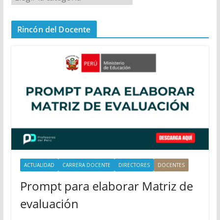
e
n
Rincón del Docente
ú
P
r
i
n
c
i
p
a
l
ACTUALIDAD
CARRERA DOCENTE
DIRECTORES
DOCENTES
Prompt para elaborar Matriz de
evaluación