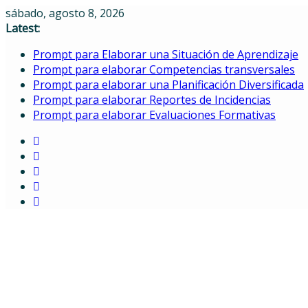
Skip
sábado, agosto 8, 2026
to
Latest:
content
Prompt para Elaborar una Situación de Aprendizaje
Prompt para elaborar Competencias transversales
Prompt para elaborar una Planificación Diversificada
Prompt para elaborar Reportes de Incidencias
Prompt para elaborar Evaluaciones Formativas