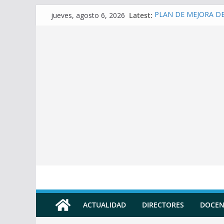
Skip
Latest:
PLAN DE MEJORA DE 
jueves, agosto 6, 2026
to
(SECUNDARIA)
Prompt para elaborar 
content
Prompt para elaborar
Prompt para elaborar
Prompt para convertir
Docente
ACTUALIDAD
DIRECTORES
DOCEN