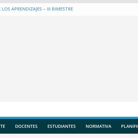
LOS APRENDIZAJES – III BIMESTRE
una Planificación Diversificada
 Reportes de Incidencias
 Evaluaciones Formativas
 y entrenar a la IA en tu Asistente
TE
DOCENTES
ESTUDIANTES
NORMATIVA
PLANIF