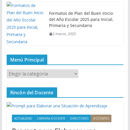
Formatos de Plan del Buen Inicio
del Año Escolar 2025 para Inicial,
Primaria y Secundaria
2 marzo, 2025
Menú Principal
M
e
n
Rincón del Docente
ú
P
r
i
ACTUALIDAD
CARRERA DOCENTE
DIRECTORES
DOCENTES
n