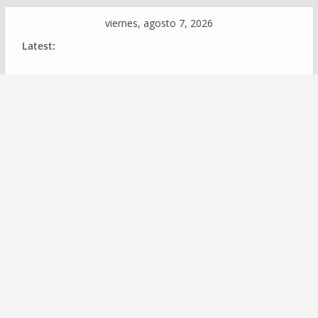
Skip
viernes, agosto 7, 2026
to
Latest:
content