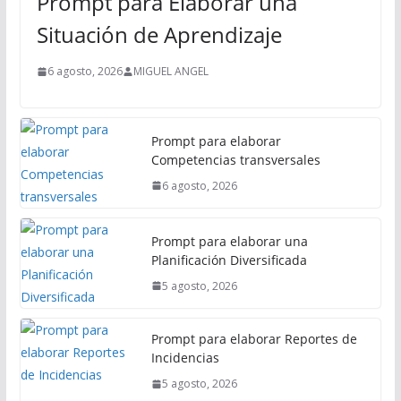
Prompt para Elaborar una
c
i
Situación de Aprendizaje
p
a
6 agosto, 2026
MIGUEL ANGEL
l
Prompt para elaborar
Competencias transversales
6 agosto, 2026
Prompt para elaborar una
Planificación Diversificada
5 agosto, 2026
Prompt para elaborar Reportes de
Incidencias
5 agosto, 2026