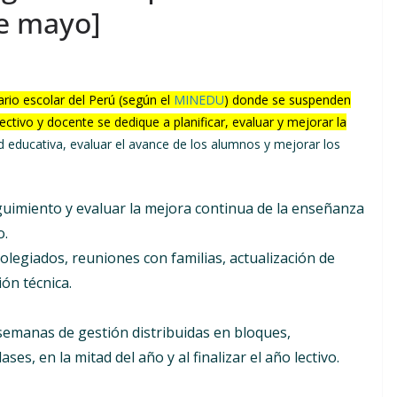
de mayo]
ario escolar del Perú (según el
MINEDU
) donde se suspenden
ectivo y docente se dedique a planificar, evaluar y mejorar la
dad educativa, evaluar el avance de los alumnos y mejorar los
seguimiento y evaluar la mejora continua de la enseñanza
o.
olegiados, reuniones con familias, actualización de
ón técnica.
semanas de gestión distribuidas en bloques,
ses, en la mitad del año y al finalizar el año lectivo.