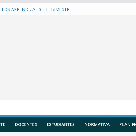
LOS APRENDIZAJES – III BIMESTRE
una Planificación Diversificada
 Reportes de Incidencias
 Evaluaciones Formativas
 y entrenar a la IA en tu Asistente
TE
DOCENTES
ESTUDIANTES
NORMATIVA
PLANIF