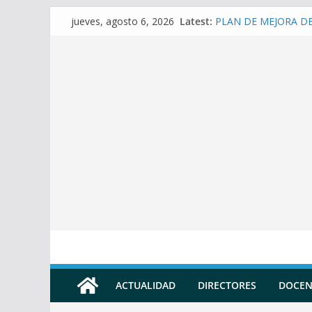
Skip
Latest:
PLAN DE MEJORA DE 
jueves, agosto 6, 2026
to
(SECUNDARIA)
Prompt para elaborar 
content
Prompt para elaborar
Prompt para elaborar
Prompt para convertir
Docente
ACTUALIDAD
DIRECTORES
DOCEN