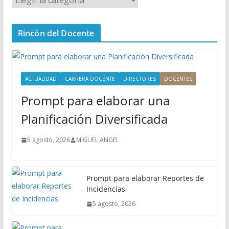
e
n
Rincón del Docente
ú
P
r
i
ACTUALIDAD
CARRERA DOCENTE
DIRECTORES
DOCENTES
n
Prompt para elaborar una
c
i
Planificación Diversificada
p
a
5 agosto, 2026
MIGUEL ANGEL
l
Prompt para elaborar Reportes de
Incidencias
5 agosto, 2026