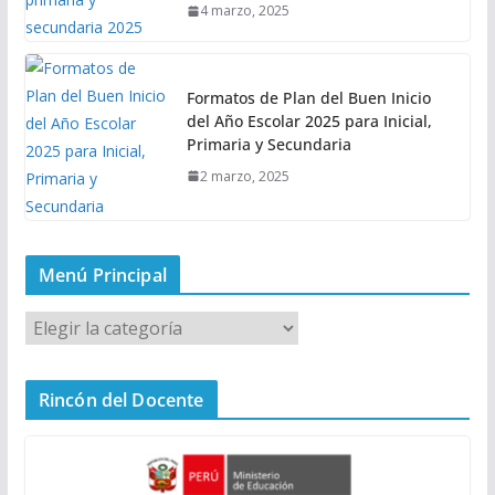
4 marzo, 2025
Formatos de Plan del Buen Inicio
del Año Escolar 2025 para Inicial,
Primaria y Secundaria
2 marzo, 2025
Menú Principal
M
e
n
Rincón del Docente
ú
P
r
i