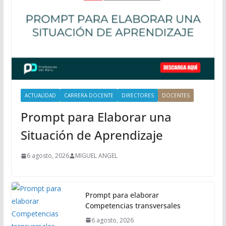
n
c
i
p
a
l
ACTUALIDAD
CARRERA DOCENTE
DIRECTORES
DOCENTES
Prompt para Elaborar una
Situación de Aprendizaje
6 agosto, 2026
MIGUEL ANGEL
Prompt para elaborar
Competencias transversales
6 agosto, 2026