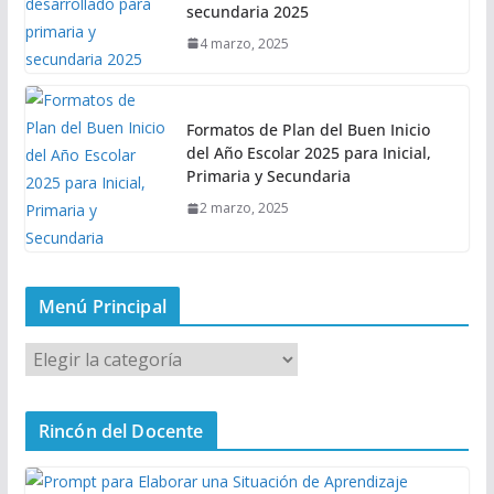
secundaria 2025
4 marzo, 2025
Formatos de Plan del Buen Inicio
del Año Escolar 2025 para Inicial,
Primaria y Secundaria
2 marzo, 2025
Menú Principal
M
e
n
Rincón del Docente
ú
P
r