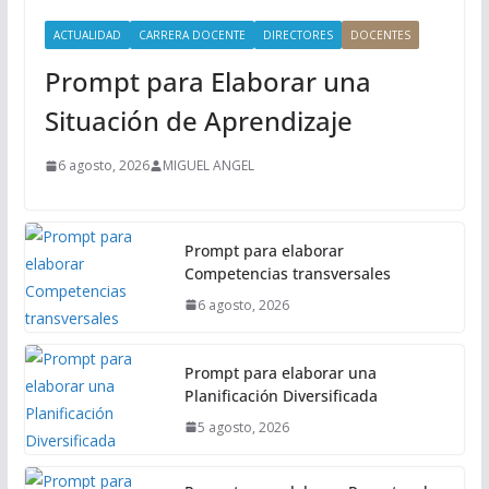
i
ACTUALIDAD
CARRERA DOCENTE
DIRECTORES
DOCENTES
n
Prompt para Elaborar una
c
i
Situación de Aprendizaje
p
a
6 agosto, 2026
MIGUEL ANGEL
l
Prompt para elaborar
Competencias transversales
6 agosto, 2026
Prompt para elaborar una
Planificación Diversificada
5 agosto, 2026