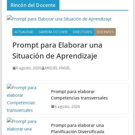
Rincón del Docente
ú
P
r
i
ACTUALIDAD
CARRERA DOCENTE
DIRECTORES
DOCENTES
n
Prompt para Elaborar una
c
i
Situación de Aprendizaje
p
a
6 agosto, 2026
MIGUEL ANGEL
l
Prompt para elaborar
Competencias transversales
6 agosto, 2026
Prompt para elaborar una
Planificación Diversificada