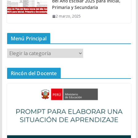
del Año Escolar 2025 para Inicial,
Primaria y Secundaria
2 marzo, 2025
Menú Principal
M
e
n
Rincón del Docente
ú
P
r
i
n
c
i
p
a