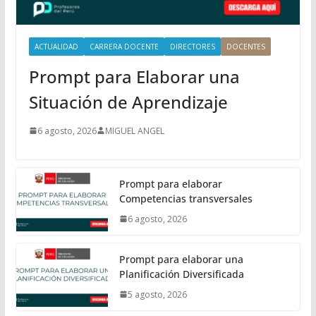
l
ACTUALIDAD
CARRERA DOCENTE
DIRECTORES
DOCENTES
Prompt para Elaborar una
Situación de Aprendizaje
6 agosto, 2026
MIGUEL ANGEL
Prompt para elaborar
Competencias transversales
6 agosto, 2026
Prompt para elaborar una
Planificación Diversificada
5 agosto, 2026