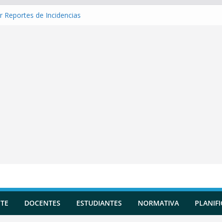
r Reportes de Incidencias
r Evaluaciones Formativas
r una Situación de Aprendizaje
r Competencias transversales
 una Planificación Diversificada
TE
DOCENTES
ESTUDIANTES
NORMATIVA
PLANIF