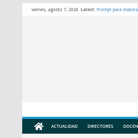
Skip
Latest:
Prompt para elabora
viernes, agosto 7, 2026
to
Prompt para elabora
Prompt para Elabora
content
Prompt para elabora
Prompt para elaborar
ACTUALIDAD
DIRECTORES
DOCEN