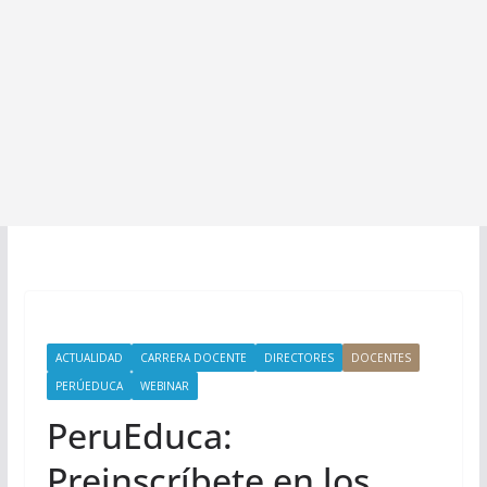
ACTUALIDAD
CARRERA DOCENTE
DIRECTORES
DOCENTES
PERÚEDUCA
WEBINAR
PeruEduca:
Preinscríbete en los