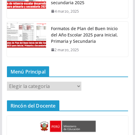
secundaria 2025
4 marzo, 2025
Formatos de Plan del Buen Inicio
del Año Escolar 2025 para Inicial,
Primaria y Secundaria
2 marzo, 2025
Menú Principal
M
e
n
Rincón del Docente
ú
P
r
i