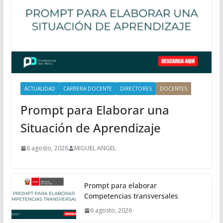
n
c
i
p
a
l
ACTUALIDAD
CARRERA DOCENTE
DIRECTORES
DOCENTES
Prompt para Elaborar una
Situación de Aprendizaje
6 agosto, 2026
MIGUEL ANGEL
Prompt para elaborar
Competencias transversales
6 agosto, 2026